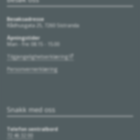
Besøksadresse
Rådhusgata 25, 7260 Sistranda
Åpningstider
Man - fre: 08.15 - 15.00
Tilgjengelighetserklæring
Personvernerklæring
Snakk med oss
Telefon sentralbord
72 46 32 00