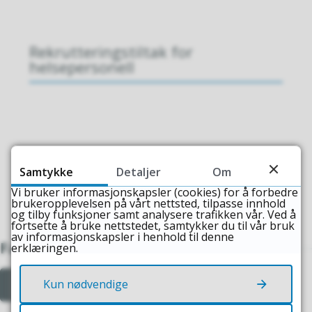
Rekrutteringstiltak for
helsepersonell
Work and live on Frøya
Samtykke
Detaljer
Om
Vi bruker informasjonskapsler (cookies) for å forbedre
brukeropplevelsen på vårt nettsted, tilpasse innhold
og tilby funksjoner samt analysere trafikken vår. Ved å
fortsette å bruke nettstedet, samtykker du til vår bruk
av informasjonskapsler i henhold til denne
Fant du det du lette etter?
erklæringen.
Kun nødvendige
Ja
Nei