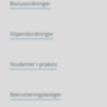
Bonusordninger
Stipendordninger
Studenter i praksis
Rekrutteringsboliger