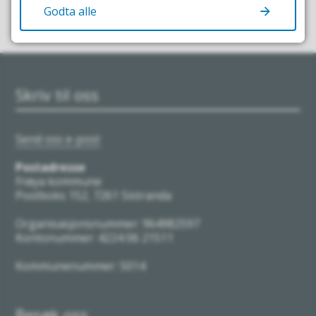
Godta alle
Skriv til oss
Send oss e-post
Postadresse
Frøya kommune
Postboks 152, 7261 Sistranda
Organisasjonsnummer: 964982597
Kontonummer: 4224 06 21511
Kommunenummer: 5014
Besøk oss