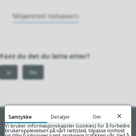
Miljørettet helsevern
Fant du det du lette etter?
Ja
Nei
Samtykke
Detaljer
Om
Skriv til oss
Vi bruker informasjonskapsler (cookies) for å forbedre
brukeropplevelsen på vårt nettsted, tilpasse innhold
og tilby funksjoner samt analysere trafikken vår. Ved å