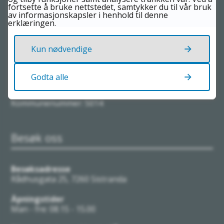
fortsette å bruke nettstedet, samtykker du til vår bruk
Send oss e-post
av informasjonskapsler i henhold til denne
erklæringen.
Postadresse
Frøya kommune
Kun nødvendige
Postboks 152, 7261 Sistranda
Organisasjonsnummer: 964982597
Godta alle
Kontonummer: 4224 06 21511
Kommunenummer: 5014
Besøk oss
Besøksadresse
Rådhusgata 25, 7260 Sistranda
Åpningstider
Man - fre: 08.15 - 15.00