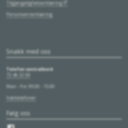
Tilgjengelighetserklæring
Personvernerklæring
Snakk med oss
Telefon sentralbord
72 46 32 00
Man - fre: 09.00 - 15.00
Vakttelefoner
Følg oss
Følg oss på Facebook
Følg oss på Instagram