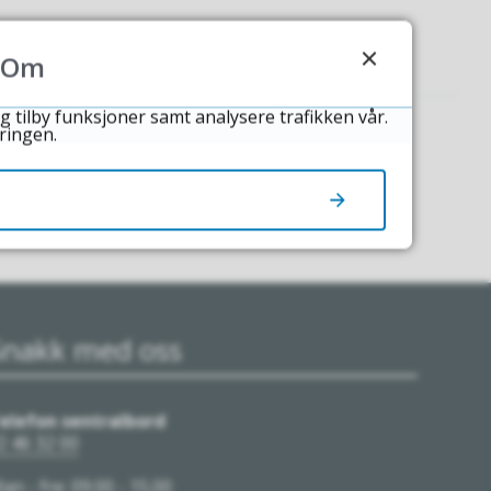
Om
g tilby funksjoner samt analysere trafikken vår.
ringen.
Snakk med oss
elefon sentralbord
2 46 32 00
an - fre: 09.00 - 15.00