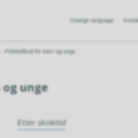
Change language
Konta
Fritidstilbud for barn og unge
n og unge
Etter skoletid