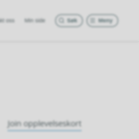
Søk
Meny
kt oss
Min side
Join opplevelseskort