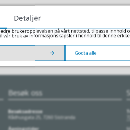
Detaljer
edre brukeropplevelsen på vårt nettsted, tilpasse innhold o
il vår bruk av informasjonskapsler i henhold til denne erklæ
Godta alle
Besøk oss
Besøksadresse
T
Rådhusgata 25, 7260 Sistranda
7
Åpningstider
M