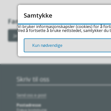
Samtykke
Fant du det du lette etter?
Vi bruker informasjonskapsler (cookies) for å forb
Ved å fortsette å bruke nettstedet, samtykker du t
Ja
Nei
Kun nødvendige
Skriv til oss
Send oss e-post
Postadresse
Frøya kommune