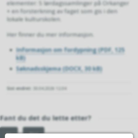
elementer: 5 lørdagssamlinger på Orkanger
+ en forsterkning av faget som gis i den
lokale kulturskolen.
Her finner du mer informasjon.
Informasjon om fordypning
(PDF, 125
kB)
Søknadsskjema
(DOCX, 30 kB)
Sist endret
30.04.2026 12.04
Fant du det du lette etter?
Ja
Nei