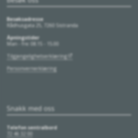
Besøksadresse
Rådhusgata 25, 7260 Sistranda
Åpningstider
Man - fre: 08.15 - 15.00
Tilgjengelighetserklæring
Personvernerklæring
Snakk med oss
Telefon sentralbord
72 46 32 00