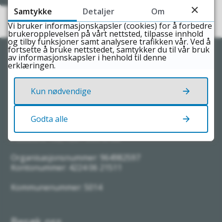
Samtykke
Detaljer
Om
Vi bruker informasjonskapsler (cookies) for å forbedre
brukeropplevelsen på vårt nettsted, tilpasse innhold
og tilby funksjoner samt analysere trafikken vår. Ved å
fortsette å bruke nettstedet, samtykker du til vår bruk
av informasjonskapsler i henhold til denne
Skriv til oss
erklæringen.
Kun nødvendige
Send oss e-post
Postadresse
Godta alle
Frøya kommune
Postboks 152, 7261 Sistranda
Organisasjonsnummer: 964982597
Kontonummer: 4224 06 21511
Kommunenummer: 5014
Besøk oss