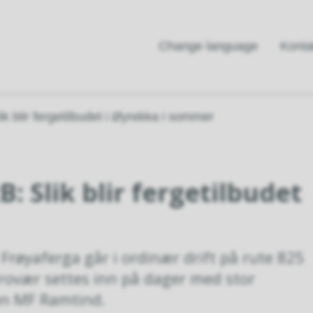
Change language
Konta
ik blir fergetilbudet i Øyrekka i sommer
: Slik blir fergetilbudet
Frøyaferga går i ordinær drift på rute 825
rovær settes inn på dager med stor
ten MF Ramtind.