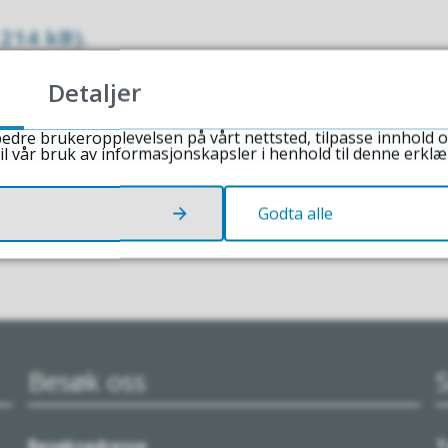
 214 kB)
.
Detaljer
edre brukeropplevelsen på vårt nettsted, tilpasse innhold o
il vår bruk av informasjonskapsler i henhold til denne erklæ
Godta alle
Besøk oss
Besøksadresse
T