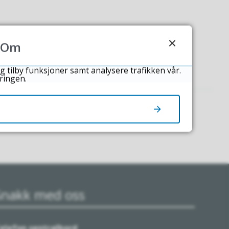
Om
g tilby funksjoner samt analysere trafikken vår.
ringen.
Snakk med oss
elefon sentralbord