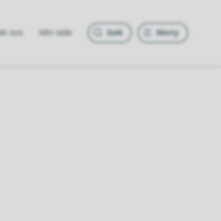
Søk
Meny
kt oss
Min side