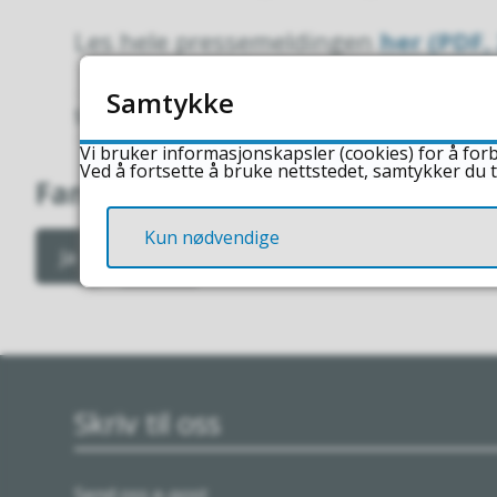
Les hele pressemeldingen
her
(PDF,
Samtykke
Sist endret
23.06.2026 10.17
Vi bruker informasjonskapsler (cookies) for å forb
Ved å fortsette å bruke nettstedet, samtykker du t
Fant du det du lette etter?
Kun nødvendige
Ja
Nei
Skriv til oss
Send oss e-post