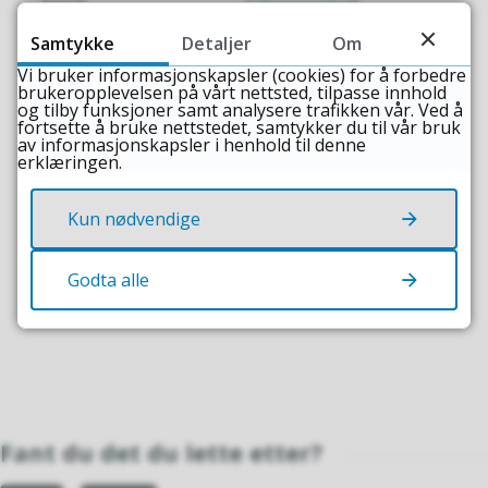
Saksprotokoll
Kulturmiljøplan for Frøya
Samtykke
Detaljer
Om
kommune 2025 - 2029.pdf
Vi bruker informasjonskapsler (cookies) for å forbedre
brukeropplevelsen på vårt nettsted, tilpasse innhold
PDF
og tilby funksjoner samt analysere trafikken vår. Ved å
fortsette å bruke nettstedet, samtykker du til vår bruk
av informasjonskapsler i henhold til denne
2 MB
erklæringen.
Kun nødvendige
Godta alle
Sist endret
16.06.2025 13.37
Fant du det du lette etter?