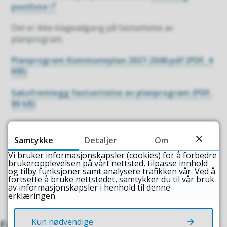
postliste
Det er ikke klageadgang på fastsettelse av
planprogram.
Planprogram Kommuneplan 2027-2040.pdf
(PDF, 4
MB)
Saksfremlegg fastsettelse av planprogram
(PDF,
86 kB)
Samtykke
Detaljer
Om
Sist endret
20.10.2025 09.50
Vi bruker informasjonskapsler (cookies) for å forbedre
brukeropplevelsen på vårt nettsted, tilpasse innhold
og tilby funksjoner samt analysere trafikken vår. Ved å
fortsette å bruke nettstedet, samtykker du til vår bruk
av informasjonskapsler i henhold til denne
erklæringen.
Kun nødvendige
Fant du det du lette etter?