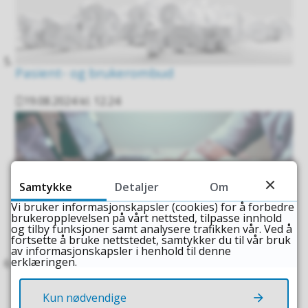
Pasient- og brukerombud
19.08.2024 kl. 12.24
Publisert
Samtykke
Detaljer
Om
Vi bruker informasjonskapsler (cookies) for å forbedre
brukeropplevelsen på vårt nettsted, tilpasse innhold
og tilby funksjoner samt analysere trafikken vår. Ved å
fortsette å bruke nettstedet, samtykker du til vår bruk
av informasjonskapsler i henhold til denne
erklæringen.
Etablereropplæring tilpasset språk på Hitra
og Frøya 2024 - 2025 - English on page 2-3
Kun nødvendige
Målet med prosjektet er å utvikle og gjennomføre